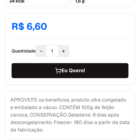
34 kcal
1,6 g
R$ 6,60
−
+
Quantidade
1
Eu Quero!
APROVEITE os benefícios, produto ultra congelado
e embalado a vácuo. CONTÉM 100g de feijão
carioca. CONSERVAÇÃO Geladeira: 6 dias após
descongelamento. Freezer: 180 dias a partir da data
de fabricação.