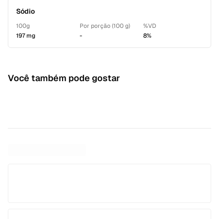
Sódio
100g
Por porção (100 g)
%VD
197 mg
-
8%
Você também pode gostar