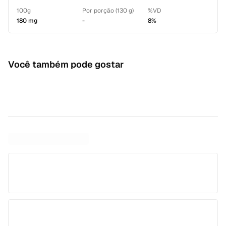
100g
Por porção (130 g)
%VD
180 mg
-
8%
Você também pode gostar