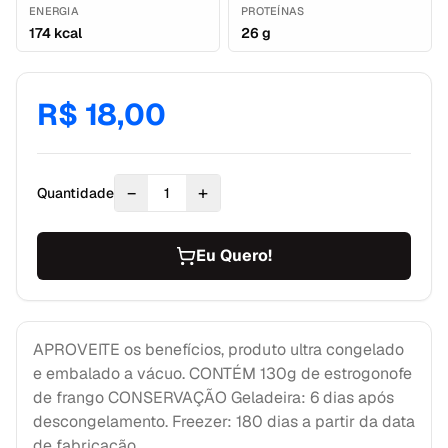
ENERGIA
PROTEÍNAS
174 kcal
26 g
R$ 18,00
−
+
Quantidade
1
Eu Quero!
APROVEITE os benefícios, produto ultra congelado
e embalado a vácuo. CONTÉM 130g de estrogonofe
de frango CONSERVAÇÃO Geladeira: 6 dias após
descongelamento. Freezer: 180 dias a partir da data
de fabricação.