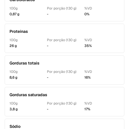
100g
Por porção (130 g)
%VD
0,87 g
-
0%
Proteínas
100g
Por porção (130 g)
%VD
26 g
-
35%
Gorduras totais
100g
Por porção (130 g)
%VD
8,6 g
-
16%
Gorduras saturadas
100g
Por porção (130 g)
%VD
3,8 g
-
17%
Sódio