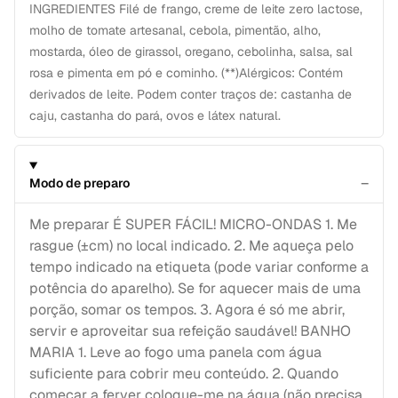
INGREDIENTES Filé de frango, creme de leite zero lactose,
molho de tomate artesanal, cebola, pimentão, alho,
mostarda, óleo de girassol, oregano, cebolinha, salsa, sal
rosa e pimenta em pó e cominho. (**)Alérgicos: Contém
derivados de leite. Podem conter traços de: castanha de
caju, castanha do pará, ovos e látex natural.
−
Modo de preparo
Me preparar É SUPER FÁCIL! MICRO-ONDAS 1. Me
rasgue (±cm) no local indicado. 2. Me aqueça pelo
tempo indicado na etiqueta (pode variar conforme a
potência do aparelho). Se for aquecer mais de uma
porção, somar os tempos. 3. Agora é só me abrir,
servir e aproveitar sua refeição saudável! BANHO
MARIA 1. Leve ao fogo uma panela com água
suficiente para cobrir meu conteúdo. 2. Quando
começar a ferver coloque-me na água (não precisa