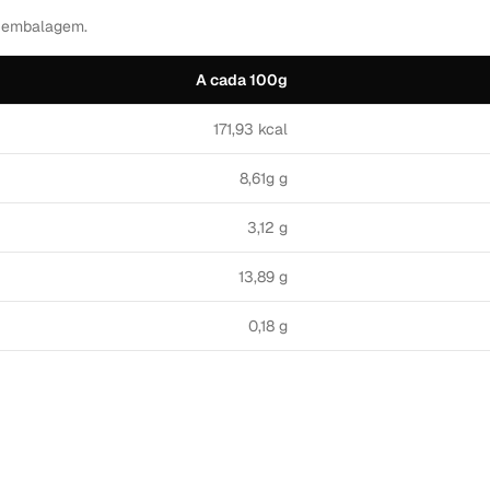
a embalagem.
A cada 100g
171,93 kcal
8,61g g
3,12 g
13,89 g
0,18 g