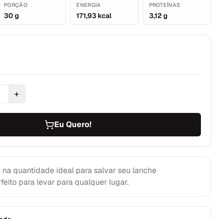
PORÇÃO
ENERGIA
PROTEÍNAS
30 g
171,93 kcal
3,12 g
+
1
Eu Quero!
a quantidade ideal para salvar seu lanche
feito para levar para qualquer lugar.