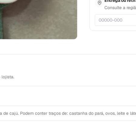
Entrega ou reti
Consulte a regiã
ojista.
e cajú. Podem conter traços de: castanha do pará, ovos, leite e láte