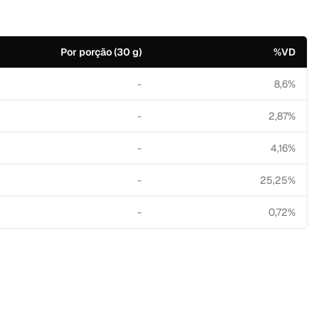
Por porção (30 g)
%VD
-
8,6%
-
2,87%
-
4,16%
-
25,25%
-
0,72%