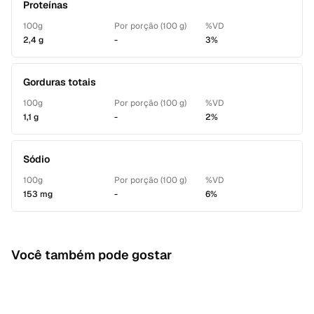
Proteínas
100g
Por porção (100 g)
%VD
2,4 g
-
3%
Gorduras totais
100g
Por porção (100 g)
%VD
1,1 g
-
2%
Sódio
100g
Por porção (100 g)
%VD
153 mg
-
6%
Você também pode gostar