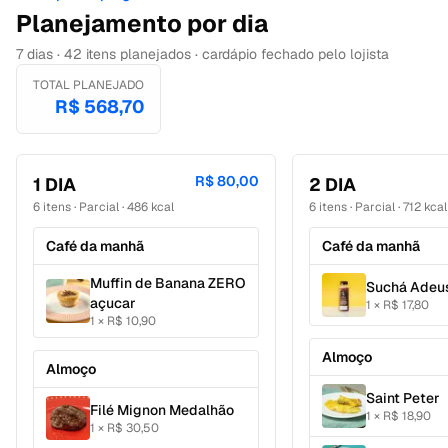
Planejamento por dia
7
dias
·
42
itens
planejados ·
cardápio fechado pelo lojista
TOTAL PLANEJADO
R$ 568,70
R$ 80,00
1
DIA
2
DIA
6
itens
·
Parcial · 486 kcal
6
itens
·
Parcial · 712 kcal
Café da manhã
Café da manhã
Muffin de Banana ZERO
Suchá Adeu
açucar
1
×
R$ 17,80
1
×
R$ 10,90
Almoço
Almoço
Saint Peter
Filé Mignon Medalhão
1
×
R$ 18,90
1
×
R$ 30,50