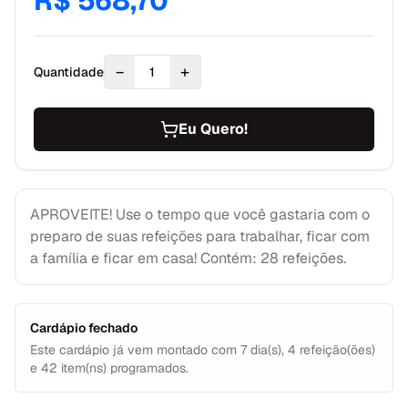
R$ 568,70
−
+
Quantidade
1
Eu Quero!
APROVEITE! Use o tempo que você gastaria com o
preparo de suas refeições para trabalhar, ficar com
a família e ficar em casa! Contém: 28 refeições.
Cardápio fechado
Este cardápio já vem montado com
7
dia(s),
4
refeição(ões)
e
42
item(ns) programados.