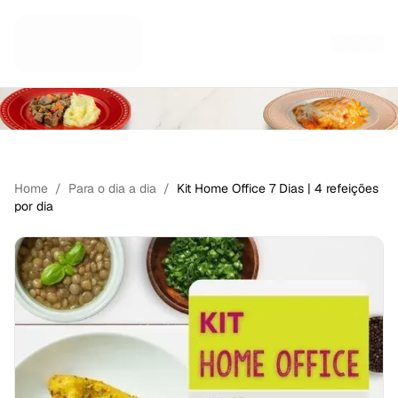
KITS
Home
/
Para o dia a dia
/
Kit Home Office 7 Dias | 4 refeições
por dia