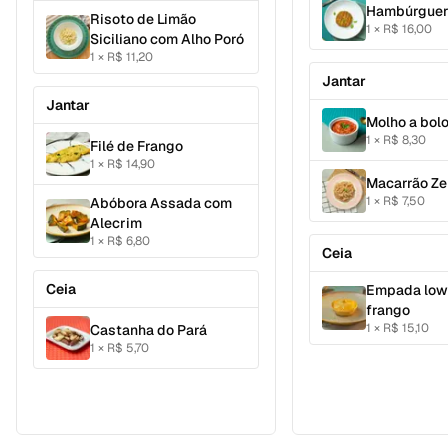
Hambúrguer
Risoto de Limão
1
×
R$ 16,00
Siciliano com Alho Poró
1
×
R$ 11,20
Jantar
Jantar
Molho a bol
1
×
R$ 8,30
Filé de Frango
1
×
R$ 14,90
Macarrão Ze
1
×
R$ 7,50
Abóbora Assada com
Alecrim
1
×
R$ 6,80
Ceia
Ceia
Empada low
frango
1
×
R$ 15,10
Castanha do Pará
1
×
R$ 5,70