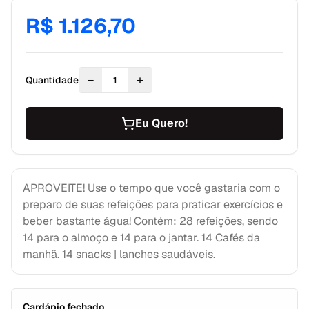
R$ 1.126,70
−
+
Quantidade
1
Eu Quero!
APROVEITE! Use o tempo que você gastaria com o
preparo de suas refeições para praticar exercícios e
beber bastante água! Contém: 28 refeições, sendo
14 para o almoço e 14 para o jantar. 14 Cafés da
manhã. 14 snacks | lanches saudáveis.
Cardápio fechado