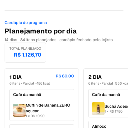
Cardápio do programa
Planejamento por dia
14
dias
·
84
itens
planejados ·
cardápio fechado pelo lojista
TOTAL PLANEJADO
R$ 1.126,70
R$ 80,00
1
DIA
2
DIA
6
itens
·
Parcial · 486 kcal
6
itens
·
Parcial · 556 kca
Café da manhã
Café da manhã
Muffin de Banana ZERO
Suchá Adeu
açucar
1
×
R$ 17,80
1
×
R$ 10,90
Almoço