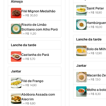
Almoço
Saint Peter
Filé Mignon Medalhão
1
×
R$ 18,90
1
×
R$ 30,50
Hambúrguer
Risoto de Limão
1
×
R$ 16,00
Siciliano com Alho Poró
1
×
R$ 11,20
Lanche da tarde
Lanche da tarde
Bolo de Mil
1
×
R$ 12,90
Castanha do Pará
1
×
R$ 5,70
Jantar
Jantar
Macarrão Ze
1
×
R$ 7,50
Filé de Frango
1
×
R$ 14,90
Molho a bol
1
×
R$ 8,30
Abóbora Assada com
Alecrim
1
×
R$ 6,80